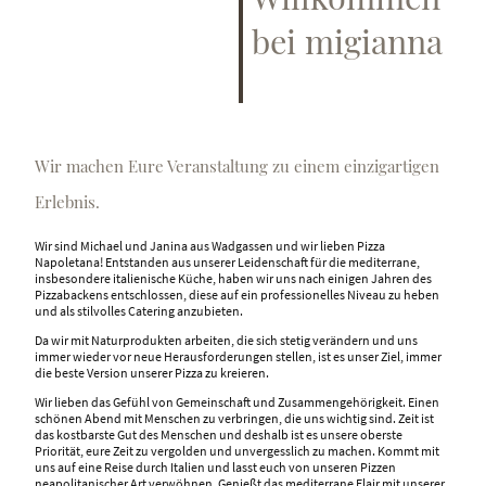
bei migianna
Wir machen Eure Veranstaltung zu einem einzigartigen
Erlebnis.
Wir sind Michael und Janina aus Wadgassen und wir lieben Pizza
Napoletana! Entstanden aus unserer Leidenschaft für die mediterrane,
insbesondere italienische Küche, haben wir uns nach einigen Jahren des
Pizzabackens entschlossen, diese auf ein professionelles Niveau zu heben
und als stilvolles Catering anzubieten.
Da wir mit Naturprodukten arbeiten, die sich stetig verändern und uns
immer wieder vor neue Herausforderungen stellen, ist es unser Ziel, immer
die beste Version unserer Pizza zu kreieren.
Wir lieben das Gefühl von Gemeinschaft und Zusammengehörigkeit. Einen
schönen Abend mit Menschen zu verbringen, die uns wichtig sind. Zeit ist
das kostbarste Gut des Menschen und deshalb ist es unsere oberste
Priorität, eure Zeit zu vergolden und unvergesslich zu machen. Kommt mit
uns auf eine Reise durch Italien und lasst euch von unseren Pizzen
neapolitanischer Art verwöhnen. Genießt das mediterrane Flair mit unserer